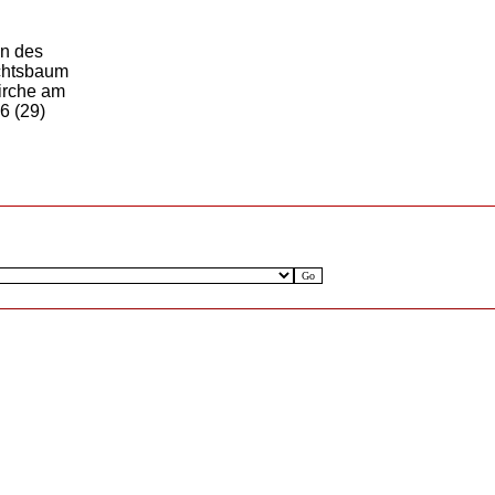
en des
htsbaum
irche am
16
(29)